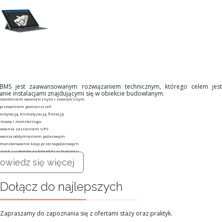
 BMS jest zaawansowanym rozwiązaniem technicznym, którego celem jest
anie instalacjami znajdującymi się w obiekcie budowlanym.
oświetleniem wewnętrznym i zewnętrznym
ogrzewaniem pomieszczeń
ntylacją, klimatyzacją, filtracją
rmowy i monitoringu
rowania zasilaniem UPS
owania oddymianiem pożarowym
 monitorowanie klap przeciwpożarowych
innych systemów automatyki w budynku
owiedz się więcej
Dołącz do najlepszych
Zapraszamy do zapoznania się z ofertami staży oraz praktyk.