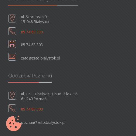
ul. Skorupska 9
15-048 Białystok
85 74 83 330
85 74 83 303
zeto@zeto.bialystok.pl
Oddział w Poznaniu
ul. Unii Lubelskiej 1 bud. 2 lok. 16
61-249 Poznań
85 74 83 300
poznan@zeto.bialystok.pl