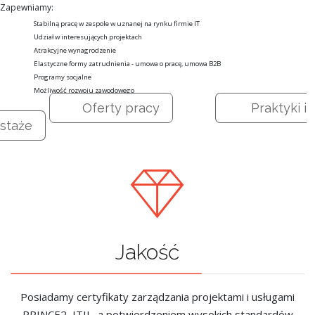
Zapewniamy:
Stabilną pracę w zespole w uznanej na rynku firmie IT
Udział w interesujących projektach
Atrakcyjne wynagrodzenie
Elastyczne formy zatrudnienia - umowa o pracę, umowa B2B
Programy socjalne
Możliwość rozwoju zawodowego
Oferty pracy
Praktyki i
staże
Jakość
Posiadamy certyfikaty zarządzania projektami i usługami
PRINCE2, ITIL, a potwierdzeniem wysokich standardów