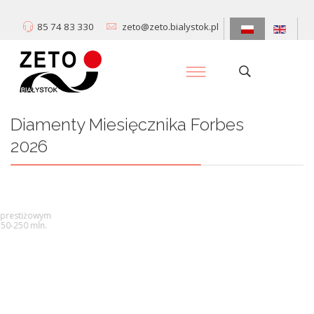
85 74 83 330
zeto@zeto.bialystok.pl
Diamenty Miesięcznika Forbes
2026
Centrum Informatyki „ZETO” S.A. zostało wyróżnione w prestiżowym
rankingu Diamenty Forbesa wśród firm o przychodach 50-250 mln.
Dowiedz się więcej