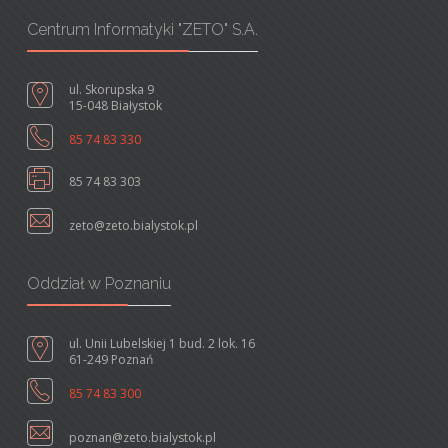
Centrum Informatyki "ZETO" S.A.
ul. Skorupska 9
15-048 Białystok
85 74 83 330
85 74 83 303
zeto@zeto.bialystok.pl
Oddział w Poznaniu
ul. Unii Lubelskiej 1 bud. 2 lok. 16
61-249 Poznań
85 74 83 300
poznan@zeto.bialystok.pl