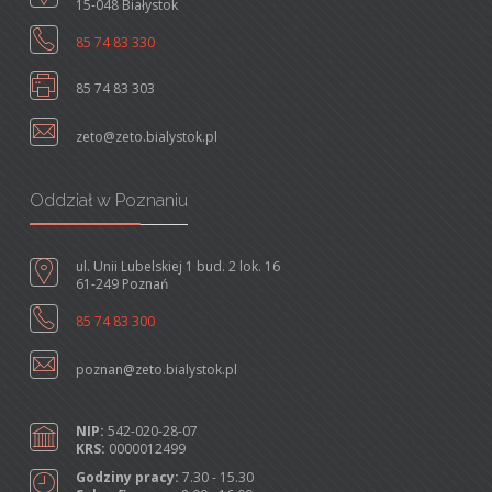
15-048 Białystok
85 74 83 330
85 74 83 303
zeto@zeto.bialystok.pl
Oddział w Poznaniu
ul. Unii Lubelskiej 1 bud. 2 lok. 16
61-249 Poznań
85 74 83 300
poznan@zeto.bialystok.pl
NIP:
542-020-28-07
KRS:
0000012499
Godziny pracy:
7.30 - 15.30