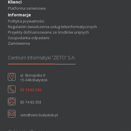
Klienci
Platforma serwisowa
Informacje
Polityka prywatności
Regulamin świadczenia usług teleinformatycznych
Projekty dofinansowane ze środków unijnych
Gospodarka odpadami
Zamówienia
Centrum Informatyki "ZETO" S.A.
ul. Skorupska 9
15-048 Białystok
85 74 83 330
85 74 83 303
zeto@zeto.bialystok.pl