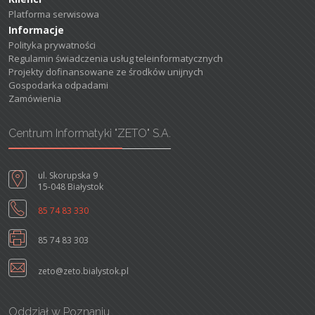
Platforma serwisowa
Informacje
Polityka prywatności
Regulamin świadczenia usług teleinformatycznych
Projekty dofinansowane ze środków unijnych
Gospodarka odpadami
Zamówienia
Centrum Informatyki "ZETO" S.A.
ul. Skorupska 9
15-048 Białystok
85 74 83 330
85 74 83 303
zeto@zeto.bialystok.pl
Oddział w Poznaniu