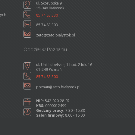
ul. Skorupska 9
15-048 Białystok
nych
85 74 83 330
85 74 83 303
zeto@zeto.bialystok.pl
Oddział w Poznaniu
ul. Unii Lubelskiej 1 bud. 2 lok. 16
61-249 Poznań
85 74 83 300
poznan@zeto.bialystok.pl
NIP:
542-020-28-07
KRS:
0000012499
Godziny pracy:
7.30 - 15.30
Salon firmowy:
8.00 - 16.00