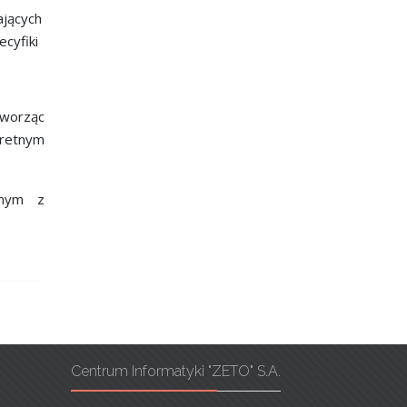
ających
cyfiki
tworząc
kretnym
dnym z
Centrum Informatyki "ZETO" S.A.