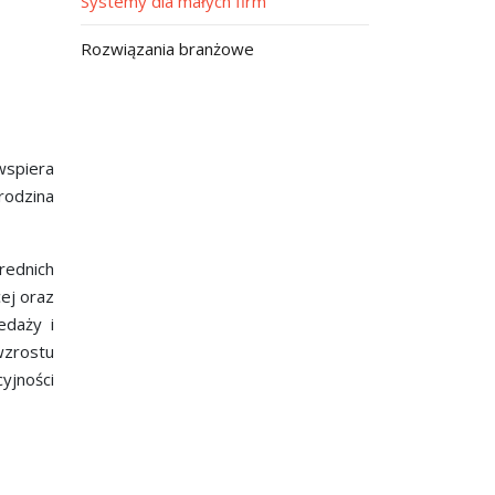
Systemy dla małych firm
Rozwiązania branżowe
wspiera
rodzina
rednich
cej oraz
edaży i
wzrostu
jności