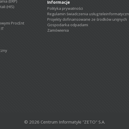
nia (ERP)
Informacje
ali (HIS)
Polityka prywatności
Regulamin świadczenia usług teleinformatycz
Projekty dofinansowane ze środków unijnych
owymi ProcEnt
Gospodarka odpadami
 IT
Zamówienia
czny
© 2026 Centrum Informatyki "ZETO" S.A.