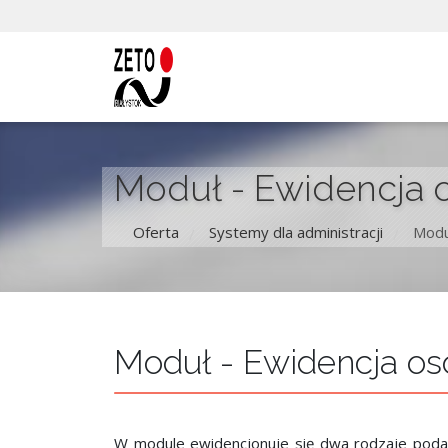
Moduł - Ewidencja o
Oferta
Systemy dla administracji
Modu
/
/
Moduł - Ewidencja os
W module ewidencjonuje się dwa rodzaje podat