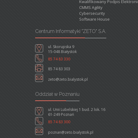
Kwalifikowany Podpis Elektron
CMMS Agility
Cybersecurity
Software House
Centrum Informatyki "ZETO" S.A.
ul. Skorupska 9
15-048 Białystok
85 74 83 330
85 74 83 303
zeto@zeto.bialystok.pl
Oddział w Poznaniu
ul. Unii Lubelskiej 1 bud. 2 lok. 16
61-249 Poznań
85 74 83 300
poznan@zeto.bialystok.pl