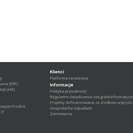
Klienci
ej
Platforma serwisowa
ania (ERP)
Informacje
ali (HIS)
Polityka prywatności
Regulamin świadczenia usług teleinformatycz
Projekty dofinansowane ze środków unijnych
owymi ProcEnt
Gospodarka odpadami
 IT
Zamówienia