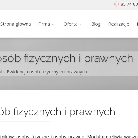
85 74 83
Strona główna
Firma
Oferta
Blog
Realizacje
sób fizycznych i prawnych
ł - Ewidencja osób fizycznych i prawnych
ób fizycznych i prawnych
ników: osoby fizyczne i osoby prawne. Moduł umożliwia wyszu