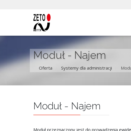
Moduł - Najem
Oferta
Systemy dla administracji
Modu
/
/
Moduł - Najem
Moduł przeznaczony jest do prowadzenia ewide