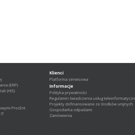
Klienci
j
Platforma serwisowa
nia (ERP)
Informacje
ali (HIS)
Polityka prywatności
Regulamin świadczenia usług teleinformatycz
Projekty dofinansowane ze środków unijnych
owymi ProcEnt
Gospodarka odpadami
 IT
Zamówienia