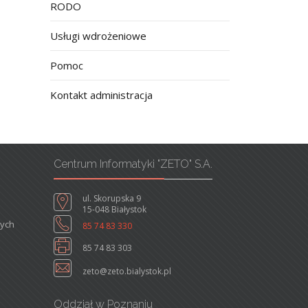
RODO
Usługi wdrożeniowe
Pomoc
Kontakt administracja
Centrum Informatyki "ZETO" S.A.
ul. Skorupska 9
15-048 Białystok
nych
85 74 83 330
85 74 83 303
zeto@zeto.bialystok.pl
Oddział w Poznaniu