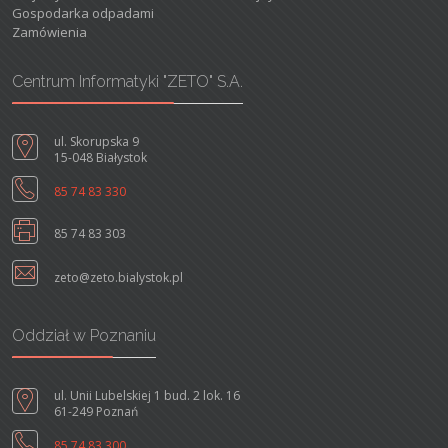
Gospodarka odpadami
Zamówienia
Centrum Informatyki "ZETO" S.A.
ul. Skorupska 9
15-048 Białystok
85 74 83 330
85 74 83 303
zeto@zeto.bialystok.pl
Oddział w Poznaniu
ul. Unii Lubelskiej 1 bud. 2 lok. 16
61-249 Poznań
85 74 83 300