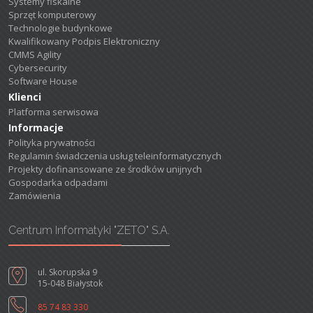
Systemy fiskalne
Sprzęt komputerowy
Technologie budynkowe
Kwalifikowany Podpis Elektroniczny
CMMS Agility
Cybersecurity
Software House
Klienci
Platforma serwisowa
Informacje
Polityka prywatności
Regulamin świadczenia usług teleinformatycznych
Projekty dofinansowane ze środków unijnych
Gospodarka odpadami
Zamówienia
Centrum Informatyki "ZETO" S.A.
ul. Skorupska 9
15-048 Białystok
85 74 83 330