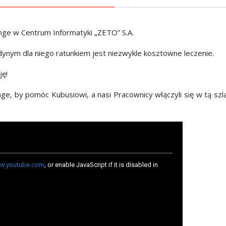
nge w Centrum Informatyki „ZETO” S.A.
edynym dla niego ratunkiem jest niezwykle kosztowne leczenie.
ę!
e, by pomóc Kubusiowi, a nasi Pracownicy włączyli się w tą szl