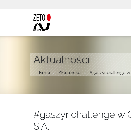
Aktualności
Firma
Aktualności
#gaszynchallenge w 
/
/
#gaszynchallenge w 
S.A.