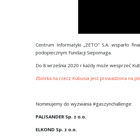
Centrum Informatyki „ZETO” S.A. wsparło fin
podopiecznym Fundacji Siepomaga.
Do 8 września 2020 r każdy może wesprzeć Kub
Zbiórka na rzecz Kubusia jest prowadzona na pl
Nominujemy do wyzwania #gaszynchallenge:
PALISANDER Sp. z o.o.
ELKOND Sp. z o.o.