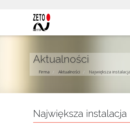
Aktualności
Firma
Aktualności
Największa instalac
/
/
Największa instalacj