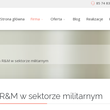
85 74 83
Strona główna
Firma
Oferta
Blog
Realizacje
ja R&M w sektorze militarnym
a R&M w sektorze militarnym