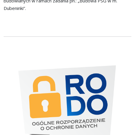
budowlanych w ramach zadania pn.: „Budowa PSG w m.
Dubeninki”.